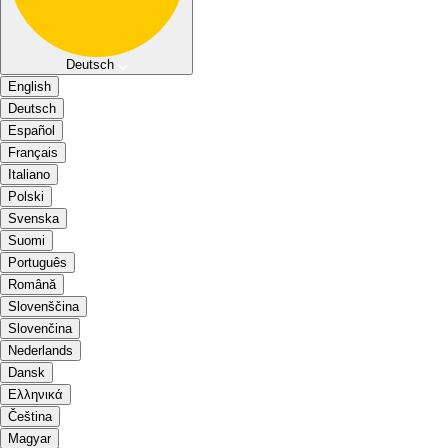
Deutsch
English
Deutsch
Español
Français
Italiano
Polski
Svenska
Suomi
Português
Română
Slovenščina
Slovenčina
Nederlands
Dansk
Ελληνικά
Čeština
Magyar