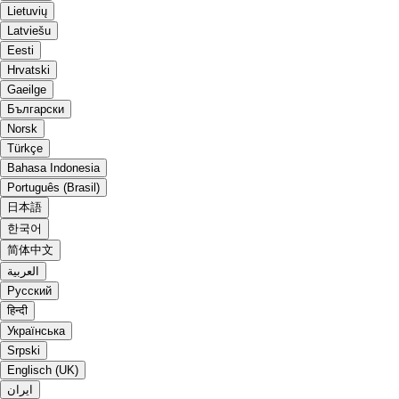
Lietuvių
Latviešu
Eesti
Hrvatski
Gaeilge
Български
Norsk
Türkçe
Bahasa Indonesia
Português (Brasil)
日本語
한국어
简体中文
العربية
Русский
हिन्दी
Українська
Srpski
Englisch (UK)
ایران