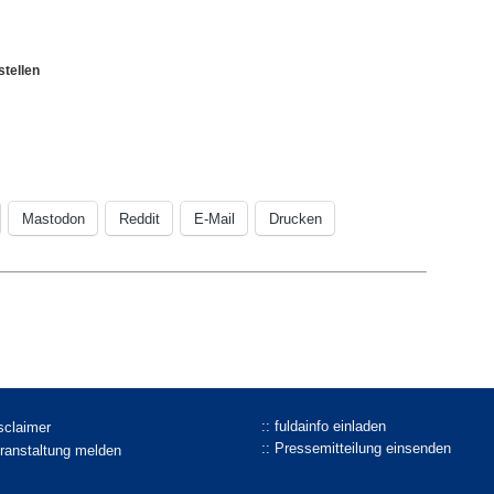
stellen
Mastodon
Reddit
E-Mail
Drucken
:: fuldainfo einladen
isclaimer
:: Pressemitteilung einsenden
eranstaltung melden