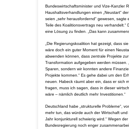
Bundeswirtschaftsminister und Vize-Kanzler 
Haushaltsverhandlungen einen „Neustart“ de
seien „sehr herausfordernd“ gewesen, sagte e
Teile des Koalitionsvertrags neu verhandelt.“
eine Lösung zu finden. „Das kann zusammen
„Die Regierungskoalition hat gezeigt, dass si
wäre doch ein guter Moment für einen Neustar
abwenden können, dass zentrale Projekte zur U
Transformation aufgegeben werden müssen. „S
Sparen, sondern wir konnten andere Finanzieru
Projekte kommen.“ Es gehe dabei um den Erha
neuen. Habeck räumt aber ein, dass er sich m
fragen, muss ich sagen, dass in dieser wirtsc
wäre – nämlich deutlich mehr Investitionen.“
Deutschland habe „strukturelle Probleme“, von
mehr tun, das würde auch der Wirtschaft und 
Jahr konjunkturell schwierig wird.“ Wegen de
Bundesregierung noch enger zusammenarbeiten