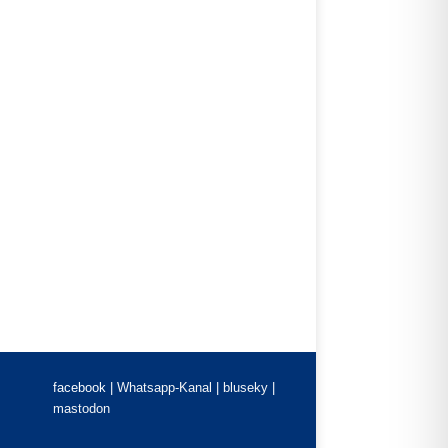
facebook |
Whatsapp-Kanal
|
bluseky
|
mastodon