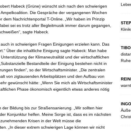
Leben
Robert Habeck (Grüne) wünscht sich nach den schwierigen
r Ampelkoalition. Die Gespräche der vergangenen Wochen
r dem Nachrichtenportal T-Online. „Wir haben im Prinzip
STE
 Dabei sei es trotz aller Begleitmusik immer darum gegangen,
Klini
schweißen“, sagte Habeck.
e auch in schwierigen Fragen Einigungen erzielen kann. Das
TIBO
t.“ Über die inhaltliche Einigung sagte Habeck: Man habe
dista
nterstützung der Klimaneutralität und der wirtschaftlichen
Ruhes
ubstanzielle Bestandteile der Einigung bestehen nicht in
ngen finden“, so der Wirtschaftsminister. „Die zentralen
lt von zigtausenden Arbeitsplätzen und den Aufbau von
REIN
ehr gewünscht hätte: „Wenn Sie mich als Wirtschaftsminister
warnt
haftlichen Phase ökonomisch eigentlich etwas anderes nötig
ING
 der Bildung bis zur Straßensanierung. „Wir sollten hier
Äußer
der Konjunktur helfen. Meine Sorge ist, dass es im nächsten
Chris
r zunehmenden Krisen in der Welt müsse die
. „In dieser extrem schwierigen Lage können wir nicht