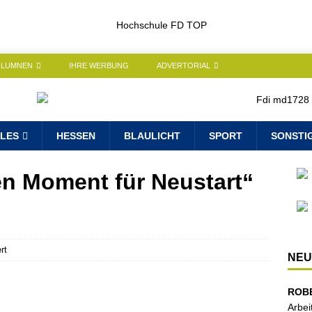
OLUMNEN
IHRE WERBUNG
ADVERTORIAL
LES
HESSEN
BLAULICHT
SPORT
SONSTI
en Moment für Neustart“
rt
NEU
ROB
Arbei