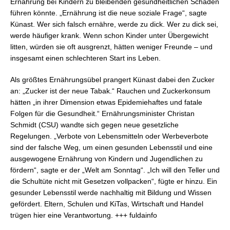
Ernährung bei Kindern zu bleibenden gesundheitlichen Schäden
führen könnte. „Ernährung ist die neue soziale Frage“, sagte
Künast. Wer sich falsch ernähre, werde zu dick. Wer zu dick sei,
werde häufiger krank. Wenn schon Kinder unter Übergewicht
litten, würden sie oft ausgrenzt, hätten weniger Freunde – und
insgesamt einen schlechteren Start ins Leben.
Als größtes Ernährungsübel prangert Künast dabei den Zucker
an: „Zucker ist der neue Tabak.“ Rauchen und Zuckerkonsum
hätten „in ihrer Dimension etwas Epidemiehaftes und fatale
Folgen für die Gesundheit.“ Ernährungsminister Christan
Schmidt (CSU) wandte sich gegen neue gesetzliche
Regelungen. „Verbote von Lebensmitteln oder Werbeverbote
sind der falsche Weg, um einen gesunden Lebensstil und eine
ausgewogene Ernährung von Kindern und Jugendlichen zu
fördern“, sagte er der „Welt am Sonntag“. „Ich will den Teller und
die Schultüte nicht mit Gesetzen vollpacken“, fügte er hinzu. Ein
gesunder Lebensstil werde nachhaltig mit Bildung und Wissen
gefördert. Eltern, Schulen und KiTas, Wirtschaft und Handel
trügen hier eine Verantwortung. +++ fuldainfo