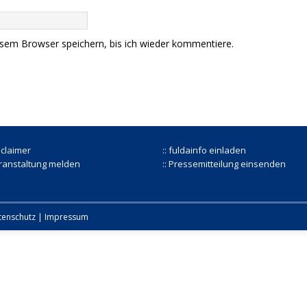
sem Browser speichern, bis ich wieder kommentiere.
isclaimer
:: fuldainfo einladen
eranstaltung melden
:: Pressemitteilung einsenden
tenschutz
|
Impressum