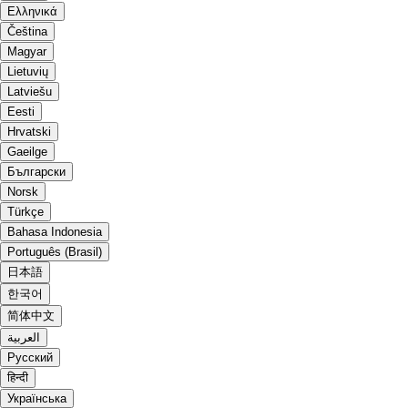
Ελληνικά
Čeština
Magyar
Lietuvių
Latviešu
Eesti
Hrvatski
Gaeilge
Български
Norsk
Türkçe
Bahasa Indonesia
Português (Brasil)
日本語
한국어
简体中文
العربية
Русский
हिन्दी
Українська