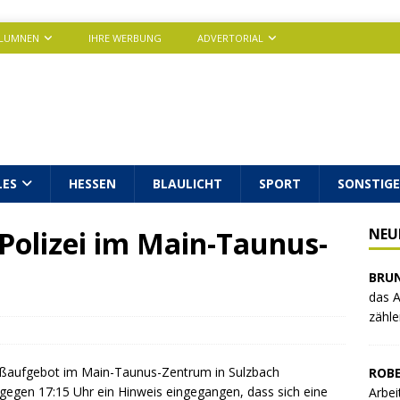
LUMNEN
IHRE WERBUNG
ADVERTORIAL
LES
HESSEN
BLAULICHT
SPORT
SONSTIGE
Polizei im Main-Taunus-
NEU
BRU
das A
zähle
roßaufgebot im Main-Taunus-Zentrum in Sulzbach
ROBE
 gegen 17:15 Uhr ein Hinweis eingegangen, dass sich eine
Arbei