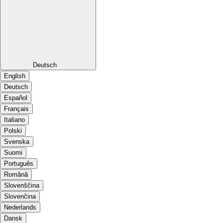
Deutsch
English
Deutsch
Español
Français
Italiano
Polski
Svenska
Suomi
Português
Română
Slovenščina
Slovenčina
Nederlands
Dansk