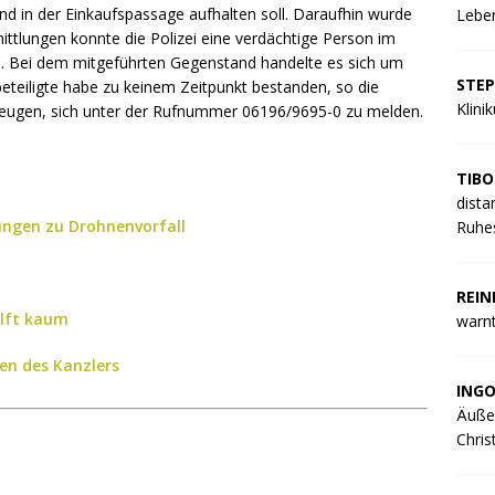
d in der Einkaufspassage aufhalten soll. Daraufhin wurde
Leben
mittlungen konnte die Polizei eine verdächtige Person im
n. Bei dem mitgeführten Gegenstand handelte es sich um
STE
nbeteiligte habe zu keinem Zeitpunkt bestanden, so die
Klini
t Zeugen, sich unter der Rufnummer 06196/9695-0 zu melden.
TIBO
dista
ngen zu Drohnenvorfall
Ruhes
REIN
ilft kaum
warnt
gen des Kanzlers
ING
Äuße
Chris