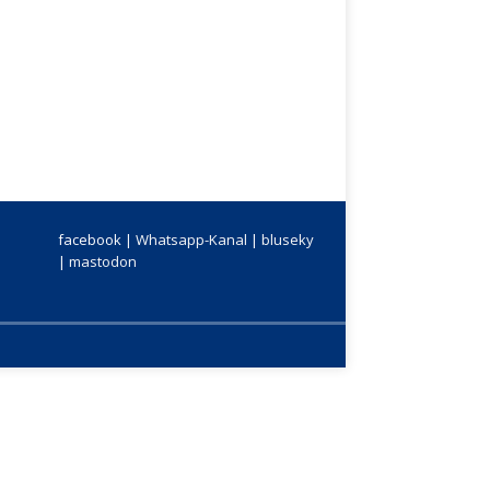
facebook |
Whatsapp-Kanal
|
bluseky
|
mastodon