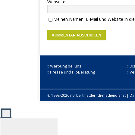
Webseite
Meinen Namen, E-Mail und Website in die
:: Werbung bei uns
:: D
:: Presse und PR-Beratung
:: V
© 1998-2026 norbert hettler
fdi-mediendienst
|
Da