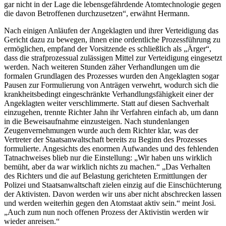
gar nicht in der Lage die lebensgefährdende Atomtechnologie gegen
die davon Betroffenen durchzusetzen“, erwähnt Hermann.
Nach einigen Anläufen der Angeklagten und ihrer Verteidigung das
Gericht dazu zu bewegen, ihnen eine ordentliche Prozessführung zu
ermöglichen, empfand der Vorsitzende es schließlich als „Ärger“,
dass die strafprozessual zulässigen Mittel zur Verteidigung eingesetzt
werden. Nach weiteren Stunden zäher Verhandlungen um die
formalen Grundlagen des Prozesses wurden den Angeklagten sogar
Pausen zur Formulierung von Anträgen verwehrt, wodurch sich die
krankheitsbedingt eingeschränkte Verhandlungsfähigkeit einer der
Angeklagten weiter verschlimmerte. Statt auf diesen Sachverhalt
einzugehen, trennte Richter Jahn ihr Verfahren einfach ab, um dann
in die Beweisaufnahme einzusteigen. Nach stundenlangen
Zeugenvernehmungen wurde auch dem Richter klar, was der
Vertreter der Staatsanwaltschaft bereits zu Beginn des Prozesses
formulierte. Angesichts des enormen Aufwandes und des fehlenden
Tatnachweises blieb nur die Einstellung: „Wir haben uns wirklich
bemüht, aber da war wirklich nichts zu machen.“ „Das Verhalten
des Richters und die auf Belastung gerichteten Ermittlungen der
Polizei und Staatsanwaltschaft zielen einzig auf die Einschüchterung
der Aktivisten. Davon werden wir uns aber nicht abschrecken lassen
und werden weiterhin gegen den Atomstaat aktiv sein.“ meint Josi.
„Auch zum nun noch offenen Prozess der Aktivistin werden wir
wieder anreisen.“