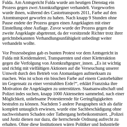
Fulda. Am Amtsgericht Fulda wurde am heutigen Dienstag ein
Prozess gegen zwei Atomkraftgegner verhandelt. Vorgeworfen
wurde ihnen, während des Castortransports 2011, Farbe auf den
Atomtransport geworfen zu haben. Nach knapp 9 Stunden ohne
Pause
endete der Prozess gegen einen Angeklagten mit einer
Einstellung ohne Auflage. Zuvor wurde der Prozess gegen die
zweite Angeklagte abgetrennt, da der vorsitzende Richter trotz ihrer
gerichtsbekannten Verhandlungsunfähigkeit unbedingt weiter
verhandeln wollte.
Vor Prozessbeginn gab es bunten Protest vor dem Amtsgericht in
Fulda mit Kreidemalerei, Transparenten und einer Kletteraktion
gegen die Verfolgung von Atomkraftgegner_innen. „Es ist wichtig
und richtig mit vielfältigen Aktionen auf die Verseuchung unserer
Umwelt durch den Betrieb von Atomanlagen aufmerksam zu
machen. Was ist schon ein bisschen Farbe auf einem Castorbehälter
im Gegensatz zu einer verstrahlten Erde?“, erklärt Franziska ihre
Motivation die Angeklagten zu unterstützen. Staatsanwaltschaft und
Polizei indes suchen, knapp 1000 Aktenseiten sammelnd, nach einer
Möglichkeit, unliebsame Protestierende für Geringfügigkeiten
bestrafen zu können. Nachdem 5 andere Paragraphen sich als dafür
komplett untauglich erwiesen, wurde eine Sachbeschädigung ohne
nachweisbaren Schaden oder Tathergang herbeikonstruiert. „Polizei
und Justiz dienen nur dazu, die herrschende Ordnung aufrecht zu
erhalten. Ohne diese Institutionen wären Politiker und Industrielle