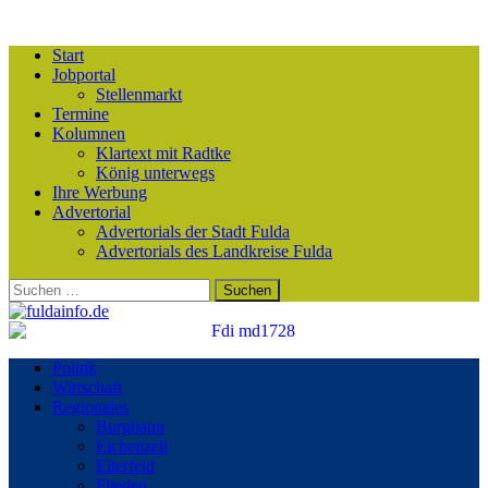
Start
Jobportal
Stellenmarkt
Termine
Kolumnen
Klartext mit Radtke
König unterwegs
Ihre Werbung
Advertorial
Advertorials der Stadt Fulda
Advertorials des Landkreise Fulda
Suchen
nach:
Politik
Wirtschaft
Regionales
Burghaun
Eichenzell
Eiterfeld
Flieden