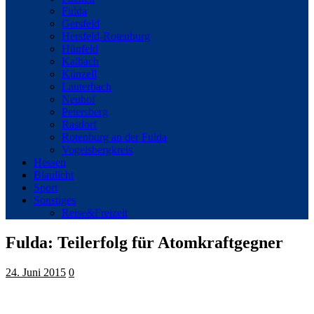
Fulda
Gersfeld
Hersfeld-Rotenburg
Hünfeld
Kalbach
Künzell
Lauterbach
Neuhof
Petersberg
Rasdorf
Rotenburg an der Fulda
Vogelsbergkreis
Hessen
Blaulicht
Sport
Sonstiges
Reise&Freizeit
Fulda: Teilerfolg für Atomkraftgegner
24. Juni 2015
0