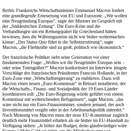
Berlin. Frankreichs Wirtschaftsminister Emmanuel Macron fordert
eine grundlegende Erneuerung von EU und Eurozone. „Wir wollen
eine Neugründung Europas“, sagte der Minister im Gespräch mit
der „Süddeutschen Zeitung“. Die Euro-Krise
und die
Verhandlungen um ein Rettungspaket für Griechenland hätten
bewiesen, dass die Währungsunion nicht wie bisher weitermachen
könne: „Der Status Quo führt in die Selbstzerstörung“, sagte
Macron, „die Fliehkräfte sind zu groß, politisch wie ökonomisch.“
Der französische Politiker sieht seine Generation vor einer
fundamentalen Frage: „Wollen wir die Neugründer Europas sein –
oder seine Totengräber?“ Macron konkretisiert im Interview jüngste
Vorschläge des französischen Präsidenten Francois Hollande, in der
Euro-Zone eine „Wirtschaftsregierung“ zu etablieren. Dazu will
Macron einen neuen „Euro-Kommissar“ in Brüssel installieren, der
die Wirtschafts-, Finanz- und Sozialpolitik der 19 Euro-Länder
koordinieren soll: „Die Euro-Regierung würde geführt von einem
Kommissar mit weitreichenden Befugnissen“, sagte Macron, „das
wäre nicht nur ein Euro-Finanzminister, sondern jemand, der auch
Investitionsmittel vergibt oder in der Arbeitsmarktpolitik mitredet.“
Nach Meinung von Macron muss der neue EU-Kommissar zugleich
deutlich mehr Finanzmittel erhalten als sie bisher im EU-Haushalt zu
Verfügung stehen: „Je höher das Budget, desto glaubwürdiger wäre
Europa.“ Mehr Geld sei nötig, um die Mitgliedsstaaten vor