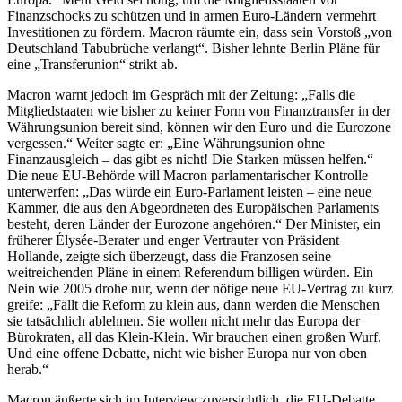
Finanzschocks zu schützen und in armen Euro-Ländern vermehrt
Investitionen zu fördern. Macron räumte ein, dass sein Vorstoß „von
Deutschland Tabubrüche verlangt“. Bisher lehnte Berlin Pläne für
eine „Transferunion“ strikt ab.
Macron warnt jedoch im Gespräch mit der Zeitung: „Falls die
Mitgliedstaaten wie bisher zu keiner Form von Finanztransfer in der
Währungsunion bereit sind, können wir den Euro und die Eurozone
vergessen.“ Weiter sagte er: „Eine Währungsunion ohne
Finanzausgleich – das gibt es nicht! Die Starken müssen helfen.“
Die neue EU-Behörde will Macron parlamentarischer Kontrolle
unterwerfen: „Das würde ein Euro-Parlament leisten – eine neue
Kammer, die aus den Abgeordneten des Europäischen Parlaments
besteht, deren Länder der Eurozone angehören.“ Der Minister, ein
früherer Élysée-Berater und enger Vertrauter von Präsident
Hollande, zeigte sich überzeugt, dass die Franzosen seine
weitreichenden Pläne in einem Referendum billigen würden. Ein
Nein wie 2005 drohe nur, wenn der nötige neue EU-Vertrag zu kurz
greife: „Fällt die Reform zu klein aus, dann werden die Menschen
sie tatsächlich ablehnen. Sie wollen nicht mehr das Europa der
Bürokraten, all das Klein-Klein. Wir brauchen einen großen Wurf.
Und eine offene Debatte, nicht wie bisher Europa nur von oben
herab.“
Macron äußerte sich im Interview zuversichtlich, die EU-Debatte