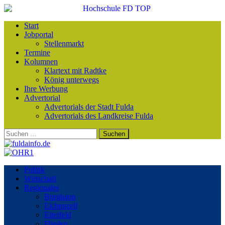
Start
Jobportal
Stellenmarkt
Termine
Kolumnen
Klartext mit Radtke
König unterwegs
Ihre Werbung
Advertorial
Advertorials der Stadt Fulda
Advertorials des Landkreise Fulda
Suchen
nach:
Politik
Wirtschaft
Regionales
Burghaun
Eichenzell
Eiterfeld
Flieden