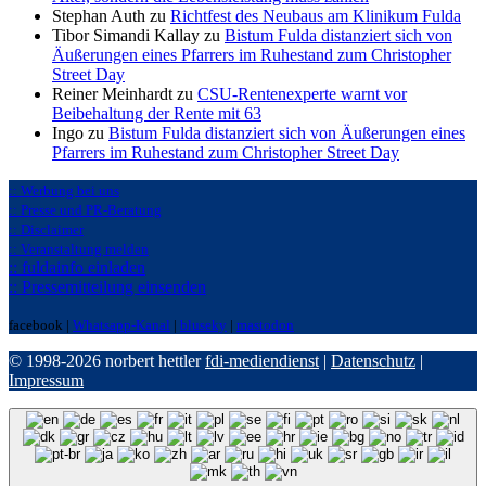
Stephan Auth zu
Richtfest des Neubaus am Klinikum Fulda
Tibor Simandi Kallay zu
Bistum Fulda distanziert sich von
Äußerungen eines Pfarrers im Ruhestand zum Christopher
Street Day
Reiner Meinhardt zu
CSU-Rentenexperte warnt vor
Beibehaltung der Rente mit 63
Ingo zu
Bistum Fulda distanziert sich von Äußerungen eines
Pfarrers im Ruhestand zum Christopher Street Day
:: Werbung bei uns
:: Presse und PR-Beratung
:: Disclaimer
:: Veranstaltung melden
:: fuldainfo einladen
:: Pressemitteilung einsenden
facebook |
Whatsapp-Kanal
|
bluseky
|
mastodon
© 1998-2026 norbert hettler
fdi-mediendienst
|
Datenschutz
|
Impressum