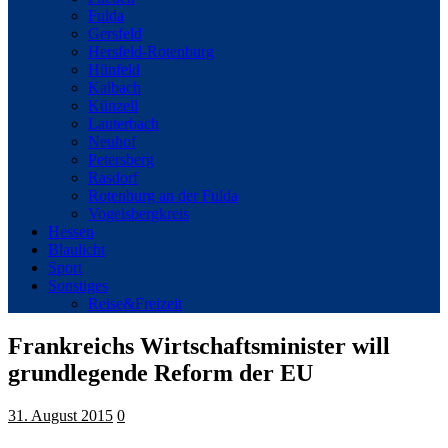
Fulda
Gersfeld
Hersfeld-Rotenburg
Hünfeld
Kalbach
Künzell
Lauterbach
Neuhof
Petersberg
Rasdorf
Rotenburg an der Fulda
Vogelsbergkreis
Hessen
Blaulicht
Sport
Sonstiges
Reise&Freizeit
Frankreichs Wirtschaftsminister will
grundlegende Reform der EU
31. August 2015
0