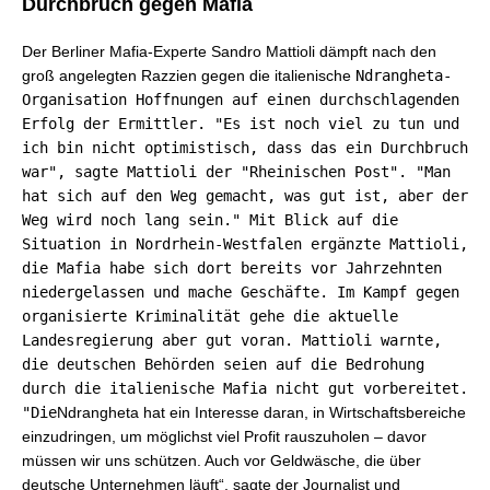
Durchbruch gegen Mafia
Der Berliner Mafia-Experte Sandro Mattioli dämpft nach den
groß angelegten Razzien gegen die italienische
Ndrangheta-
Organisation Hoffnungen auf einen durchschlagenden
Erfolg der Ermittler. "Es ist noch viel zu tun und
ich bin nicht optimistisch, dass das ein Durchbruch
war", sagte Mattioli der "Rheinischen Post". "Man
hat sich auf den Weg gemacht, was gut ist, aber der
Weg wird noch lang sein." Mit Blick auf die
Situation in Nordrhein-Westfalen ergänzte Mattioli,
die Mafia habe sich dort bereits vor Jahrzehnten
niedergelassen und mache Geschäfte. Im Kampf gegen
organisierte Kriminalität gehe die aktuelle
Landesregierung aber gut voran. Mattioli warnte,
die deutschen Behörden seien auf die Bedrohung
durch die italienische Mafia nicht gut vorbereitet.
"Die
Ndrangheta hat ein Interesse daran, in Wirtschaftsbereiche
einzudringen, um möglichst viel Profit rauszuholen – davor
müssen wir uns schützen. Auch vor Geldwäsche, die über
deutsche Unternehmen läuft“, sagte der Journalist und