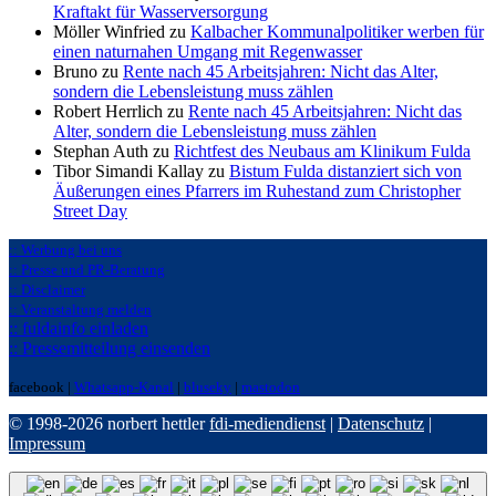
Kraftakt für Wasserversorgung
Möller Winfried zu
Kalbacher Kommunalpolitiker werben für
einen naturnahen Umgang mit Regenwasser
Bruno zu
Rente nach 45 Arbeitsjahren: Nicht das Alter,
sondern die Lebensleistung muss zählen
Robert Herrlich zu
Rente nach 45 Arbeitsjahren: Nicht das
Alter, sondern die Lebensleistung muss zählen
Stephan Auth zu
Richtfest des Neubaus am Klinikum Fulda
Tibor Simandi Kallay zu
Bistum Fulda distanziert sich von
Äußerungen eines Pfarrers im Ruhestand zum Christopher
Street Day
:: Werbung bei uns
:: Presse und PR-Beratung
:: Disclaimer
:: Veranstaltung melden
:: fuldainfo einladen
:: Pressemitteilung einsenden
facebook |
Whatsapp-Kanal
|
bluseky
|
mastodon
© 1998-2026 norbert hettler
fdi-mediendienst
|
Datenschutz
|
Impressum