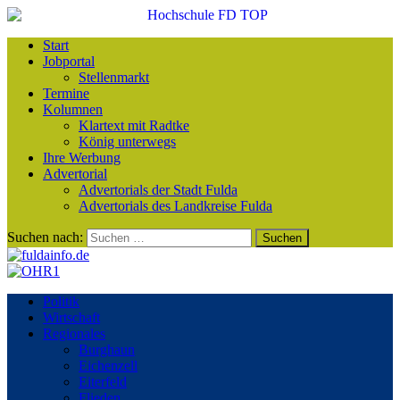
Start
Jobportal
Stellenmarkt
Termine
Kolumnen
Klartext mit Radtke
König unterwegs
Ihre Werbung
Advertorial
Advertorials der Stadt Fulda
Advertorials des Landkreise Fulda
Suchen nach:
Politik
Wirtschaft
Regionales
Burghaun
Eichenzell
Eiterfeld
Flieden