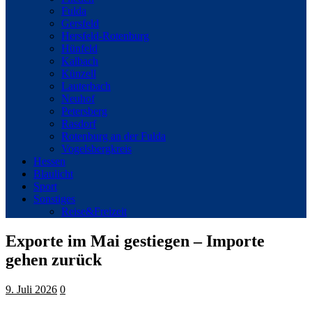
Fulda
Gersfeld
Hersfeld-Rotenburg
Hünfeld
Kalbach
Künzell
Lauterbach
Neuhof
Petersberg
Rasdorf
Rotenburg an der Fulda
Vogelsbergkreis
Hessen
Blaulicht
Sport
Sonstiges
Reise&Freizeit
Exporte im Mai gestiegen – Importe
gehen zurück
9. Juli 2026
0