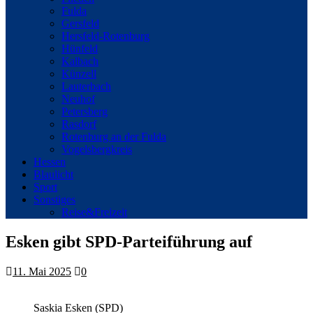
Fulda
Gersfeld
Hersfeld-Rotenburg
Hünfeld
Kalbach
Künzell
Lauterbach
Neuhof
Petersberg
Rasdorf
Rotenburg an der Fulda
Vogelsbergkreis
Hessen
Blaulicht
Sport
Sonstiges
Reise&Freizeit
Esken gibt SPD-Parteiführung auf
11. Mai 2025
0
Saskia Esken (SPD)