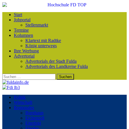
Start
Jobportal
Stellenmarkt
Termine
Kolumnen
Klartext mit Radtke
König unterwegs
Ihre Werbung
Advertorial
Advertorials der Stadt Fulda
Advertorials des Landkreise Fulda
Suchen
nach:
Politik
Wirtschaft
Regionales
Burghaun
Eichenzell
Eiterfeld
Flieden