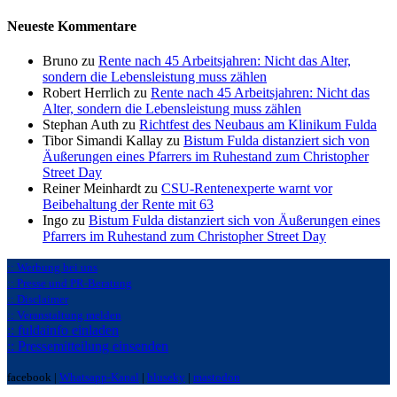
Neueste Kommentare
Bruno zu
Rente nach 45 Arbeitsjahren: Nicht das Alter,
sondern die Lebensleistung muss zählen
Robert Herrlich zu
Rente nach 45 Arbeitsjahren: Nicht das
Alter, sondern die Lebensleistung muss zählen
Stephan Auth zu
Richtfest des Neubaus am Klinikum Fulda
Tibor Simandi Kallay zu
Bistum Fulda distanziert sich von
Äußerungen eines Pfarrers im Ruhestand zum Christopher
Street Day
Reiner Meinhardt zu
CSU-Rentenexperte warnt vor
Beibehaltung der Rente mit 63
Ingo zu
Bistum Fulda distanziert sich von Äußerungen eines
Pfarrers im Ruhestand zum Christopher Street Day
:: Werbung bei uns
:: Presse und PR-Beratung
:: Disclaimer
:: Veranstaltung melden
:: fuldainfo einladen
:: Pressemitteilung einsenden
facebook |
Whatsapp-Kanal
|
bluseky
|
mastodon