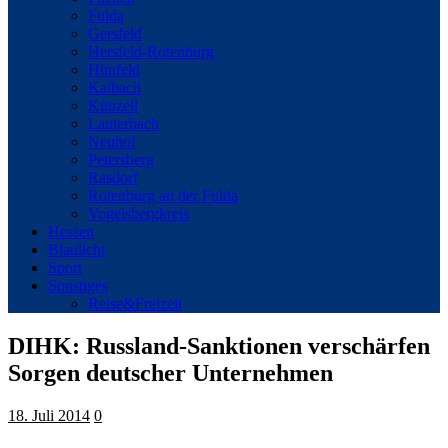
Fulda
Gersfeld
Hersfeld-Rotenburg
Hünfeld
Kalbach
Künzell
Lauterbach
Neuhof
Petersberg
Rasdorf
Rotenburg an der Fulda
Vogelsbergkreis
Hessen
Blaulicht
Sport
Sonstiges
Reise&Freizeit
DIHK: Russland-Sanktionen verschärfen
Sorgen deutscher Unternehmen
18. Juli 2014
0