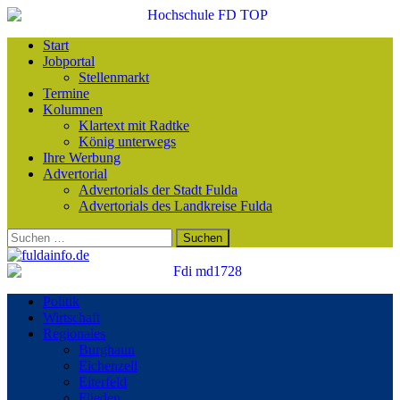
Start
Jobportal
Stellenmarkt
Termine
Kolumnen
Klartext mit Radtke
König unterwegs
Ihre Werbung
Advertorial
Advertorials der Stadt Fulda
Advertorials des Landkreise Fulda
Suchen
nach:
Politik
Wirtschaft
Regionales
Burghaun
Eichenzell
Eiterfeld
Flieden