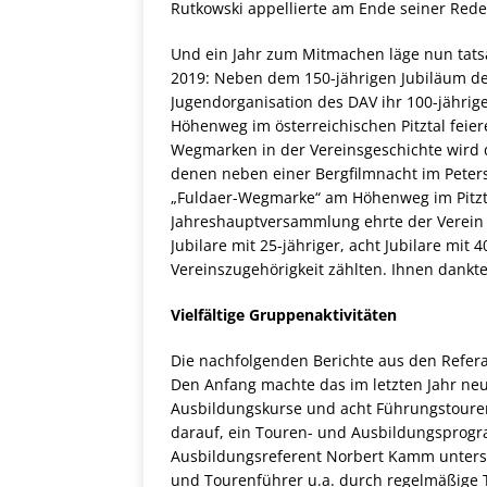
Rutkowski appellierte am Ende seiner Rede
Und ein Jahr zum Mitmachen läge nun tatsä
2019: Neben dem 150-jährigen Jubiläum d
Jugendorganisation des DAV ihr 100-jährig
Höhenweg im österreichischen Pitztal feier
Wegmarken in der Vereinsgeschichte wird di
denen neben einer Bergfilmnacht im Peters
„Fuldaer-Wegmarke“ am Höhenweg im Pitzta
Jahreshauptversammlung ehrte der Verein i
Jubilare mit 25-jähriger, acht Jubilare mit 4
Vereinszugehörigkeit zählten. Ihnen dankte
Vielfältige Gruppenaktivitäten
Die nachfolgenden Berichte aus den Referat
Den Anfang machte das im letzten Jahr neu
Ausbildungskurse und acht Führungstouren
darauf, ein Touren- und Ausbildungsprogra
Ausbildungsreferent Norbert Kamm unterst
und Tourenführer u.a. durch regelmäßige T