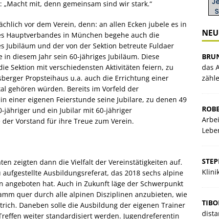
: „Macht mit, denn gemeinsam sind wir stark.“
chlich vor dem Verein, denn: an allen Ecken jubele es in
NEU
es Hauptverbandes in München begehe auch die
es Jubiläum und der von der Sektion betreute Fuldaer
BRU
e in diesem Jahr sein 60-jähriges Jubiläum. Diese
das A
e Sektion mit verschiedensten Aktivitäten feiern, zu
zähl
berger Propsteihaus u.a. auch die Errichtung einer
l gehören würden. Bereits im Vorfeld der
n einer eigenen Feierstunde seine Jubilare, zu denen 49
ROBE
0-jähriger und ein Jubilar mit 60-jähriger
Arbei
 der Vorstand für ihre Treue zum Verein.
Lebe
STE
en zeigten dann die Vielfalt der Vereinstätigkeiten auf.
Klin
 aufgestellte Ausbildungsreferat, das 2018 sechs alpine
 angeboten hat. Auch in Zukunft läge der Schwerpunkt
mm quer durch alle alpinen Disziplinen anzubieten, wie
TIBO
rich. Daneben solle die Ausbildung der eigenen Trainer
dista
reffen weiter standardisiert werden. Jugendreferentin