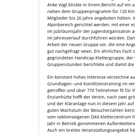
Anke Vogt blickte in ihrem Bericht auf ein 
neben dem Gruppenprogramm für 120 Kinder
Mitglieder bis 26 Jahre angeboten hätten. 
Alpinbereich gerichtet werden, mit einer
im Jubiläumsjahr der Jugendorganisation au
im Jahresverlauf durchführen würden. Danac
Arbeit der neuen Gruppe vor, die eine Angeb
gut nachgefragt seien. Ein ähnliches Fazit
gegründeten Handicap-Klettergruppe, der v
Gruppenstunden berichtete und damit die W
Ein konstant hohes Interesse verzeichne au
Grundlagen- und Konditionstraining im ver
getroffen und über 770 Teilnehmer fit für i
Enzianhütte hofft der Verein, nach zwei g
und der Kläranlage nun in diesem Jahr auf
guten Wachstum der Besucherzahlen beric
vom sektionseigenen DAV Kletterzentrum Fu
Jahr in Betrieb genommenen Außenkletterw
Auch ein breites Veranstaltungsangebot hä