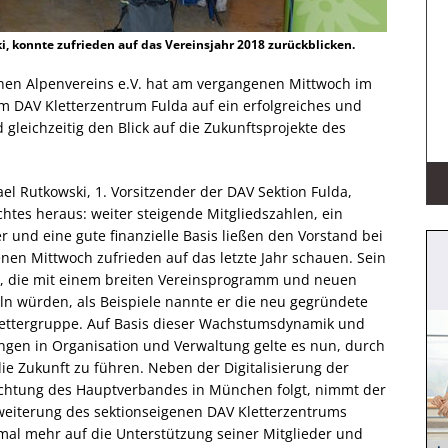
i, konnte zufrieden auf das Vereinsjahr 2018 zurückblicken.
chen Alpenvereins e.V. hat am vergangenen Mittwoch im
DAV Kletterzentrum Fulda auf ein erfolgreiches und
 gleichzeitig den Blick auf die Zukunftsprojekte des
hael Rutkowski, 1. Vorsitzender der DAV Sektion Fulda,
htes heraus: weiter steigende Mitgliedszahlen, ein
er und eine gute finanzielle Basis ließen den Vorstand bei
n Mittwoch zufrieden auf das letzte Jahr schauen. Sein
en, die mit einem breiten Vereinsprogramm und neuen
ln würden, als Beispiele nannte er die neu gegründete
lettergruppe. Auf Basis dieser Wachstumsdynamik und
en in Organisation und Verwaltung gelte es nun, durch
die Zukunft zu führen. Neben der Digitalisierung der
richtung des Hauptverbandes in München folgt, nimmt der
rweiterung des sektionseigenen DAV Kletterzentrums
inmal mehr auf die Unterstützung seiner Mitglieder und