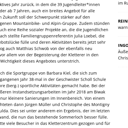
im R
aktives Jahr zurück, in dem die 39 Jugendleiter*innen
 ab 7 Jahren, auch ein breites Angebot für alle
In Zukunft soll der Schwerpunkt stärker auf den
REIN
 eigenen Mountainbike- und Alpin-Gruppe. Zudem stünden
warnt
ch eine Reihe sozialer Projekte an, die die Jugendlichen
h stellte Familiengruppenreferentin Julia Loebel, die
otslücke fülle und deren Aktivitäten bereits jetzt sehr
ING
 zog auch Matthias Schwob von der ebenfalls neu
Äuße
or allem von der Begeisterung der Kletterer in den
Chris
ichtigkeit dieses Angebotes unterstrich.
ch die Sportgruppe von Barbara Kiel, die sich zum
gangenen Jahr 38-mal in der Geschwister Scholl Schule
hre (berg-) sportliche Aktivitäten gemacht habe. Bei der
rößeren Instandsetzungsarbeiten im Jahr 2018 am Biwak
 nur kleinere Sanierungen im Innenbereich. Von einem
hteten dann Jürgen Müller und Christophe des Montigny
lda. Dies sei unter anderem ein Ergebnis, der im letzten
and, die nun das bestehende Sommerloch besser fülle.
tte viele Besucher in das Kletterzentrum gezogen und für