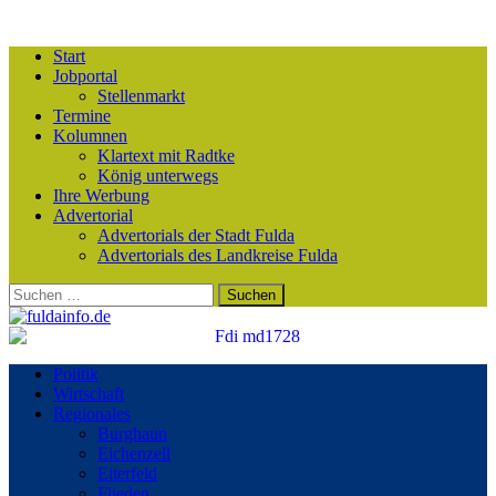
Start
Jobportal
Stellenmarkt
Termine
Kolumnen
Klartext mit Radtke
König unterwegs
Ihre Werbung
Advertorial
Advertorials der Stadt Fulda
Advertorials des Landkreise Fulda
Suchen
nach:
Politik
Wirtschaft
Regionales
Burghaun
Eichenzell
Eiterfeld
Flieden