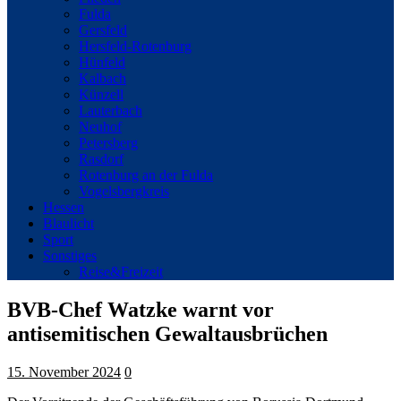
Fulda
Gersfeld
Hersfeld-Rotenburg
Hünfeld
Kalbach
Künzell
Lauterbach
Neuhof
Petersberg
Rasdorf
Rotenburg an der Fulda
Vogelsbergkreis
Hessen
Blaulicht
Sport
Sonstiges
Reise&Freizeit
BVB-Chef Watzke warnt vor
antisemitischen Gewaltausbrüchen
15. November 2024
0