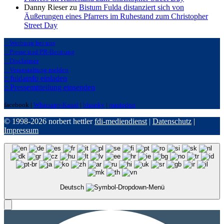
Danny Rieser zu
Bistum Fulda distanziert sich von
Äußerungen eines Pfarrers im Ruhestand zum Christopher
Street Day
:: Werbung bei uns
:: Presse und PR-Beratung
:: Disclaimer
:: Veranstaltung melden
:: fuldainfo einladen
:: Pressemitteilung einsenden
facebook |
Whatsapp-Kanal
|
bluseky
|
mastodon
© 1998-2026 norbert hettler
fdi-mediendienst
|
Datenschutz
|
Impressum
Deutsch