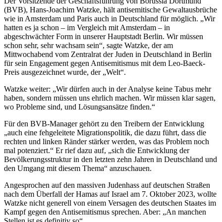
Der Vorsitzende der Geschäftsführung von Borussia Dortmund
(BVB), Hans-Joachim Watzke, hält antisemitische Gewaltausbrüche
wie in Amsterdam und Paris auch in Deutschland für möglich. „Wir
hatten es ja schon – im Vergleich mit Amsterdam – in
abgeschwächter Form in unserer Hauptstadt Berlin. Wir müssen
schon sehr, sehr wachsam sein“, sagte Watzke, der am
Mittwochabend vom Zentralrat der Juden in Deutschland in Berlin
für sein Engagement gegen Antisemitismus mit dem Leo-Baeck-
Preis ausgezeichnet wurde, der „Welt“.
Watzke weiter: „Wir dürfen auch in der Analyse keine Tabus mehr
haben, sondern müssen uns ehrlich machen. Wir müssen klar sagen,
wo Probleme sind, und Lösungsansätze finden.“
Für den BVB-Manager gehört zu den Treibern der Entwicklung
„auch eine fehgeleitete Migrationspolitik, die dazu führt, dass die
rechten und linken Ränder stärker werden, was das Problem noch
mal potenziert.“ Er rief dazu auf, „sich die Entwicklung der
Bevölkerungsstruktur in den letzten zehn Jahren in Deutschland und
den Umgang mit diesem Thema“ anzuschauen.
Angesprochen auf den massiven Judenhass auf deutschen Straßen
nach dem Überfall der Hamas auf Israel am 7. Oktober 2023, wollte
Watzke nicht generell von einem Versagen des deutschen Staates im
Kampf gegen den Antisemitismus sprechen. Aber: „An manchen
Stellen ist es definitiv so“.