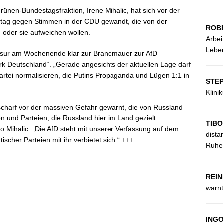
ünen-Bundestagsfraktion, Irene Mihalic, hat sich vor der
ag gegen Stimmen in der CDU gewandt, die von der
ROB
oder sie aufweichen wollen.
Arbei
Leben
ausur am Wochenende klar zur Brandmauer zur AfD
k Deutschland“. „Gerade angesichts der aktuellen Lage darf
Partei normalisieren, die Putins Propaganda und Lügen 1:1 in
STE
Klini
scharf vor der massiven Gefahr gewarnt, die von Russland
 und Parteien, die Russland hier im Land gezielt
TIBO
o Mihalic. „Die AfD steht mit unserer Verfassung auf dem
dista
cher Parteien mit ihr verbietet sich.“ +++
Ruhes
REIN
warnt
ING