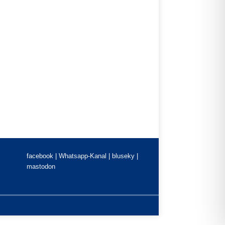
facebook |
Whatsapp-Kanal
|
bluseky
|
mastodon