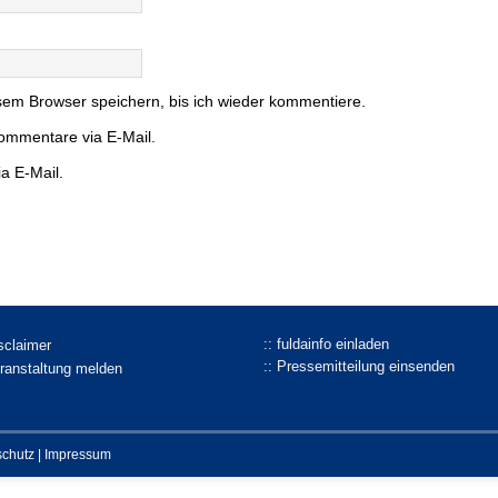
em Browser speichern, bis ich wieder kommentiere.
ommentare via E-Mail.
a E-Mail.
:: fuldainfo einladen
isclaimer
:: Pressemitteilung einsenden
eranstaltung melden
schutz
|
Impressum