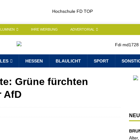
OLUMNEN
IHRE WERBUNG
ADVERTORIAL
LES
HESSEN
BLAULICHT
SPORT
SONSTI
e: Grüne fürchten
r AfD
NEU
BRU
Alter