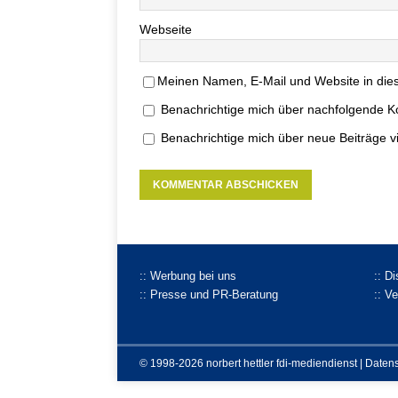
Webseite
Meinen Namen, E-Mail und Website in dies
Benachrichtige mich über nachfolgende K
Benachrichtige mich über neue Beiträge vi
:: Werbung bei uns
:: D
:: Presse und PR-Beratung
:: V
© 1998-2026 norbert hettler
fdi-mediendienst
|
Daten