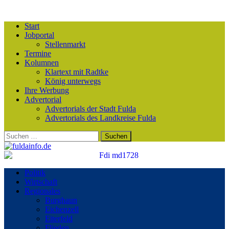
Start
Jobportal
Stellenmarkt
Termine
Kolumnen
Klartext mit Radtke
König unterwegs
Ihre Werbung
Advertorial
Advertorials der Stadt Fulda
Advertorials des Landkreise Fulda
Suchen
nach:
Politik
Wirtschaft
Regionales
Burghaun
Eichenzell
Eiterfeld
Flieden