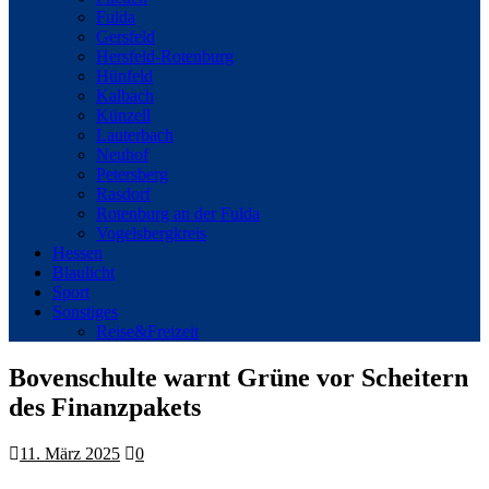
Fulda
Gersfeld
Hersfeld-Rotenburg
Hünfeld
Kalbach
Künzell
Lauterbach
Neuhof
Petersberg
Rasdorf
Rotenburg an der Fulda
Vogelsbergkreis
Hessen
Blaulicht
Sport
Sonstiges
Reise&Freizeit
Bovenschulte warnt Grüne vor Scheitern
des Finanzpakets
11. März 2025
0