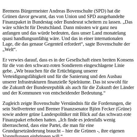
Bremens Bürgermeister Andreas Bovenschulte (SPD) hat die
Grünen davor gewarnt, das von Union und SPD ausgehandelte
Finanzpaket in Bundestag oder Bundesrat scheitern zu lassen. „Das
wäre schlecht für Deutschland. Dann müssten wir ganz neu
anfangen und das würde bedeuten, dass unser Land monatelang
quasi handlungsunfähig wäre. Und das in einer internationalen
Lage, die das genaue Gegenteil erfordert“, sagte Bovenschulte der
„Welt“.
Er verwies darauf, dass es in der Gesellschaft einen breiten Konsens
für die von den schwarz-roten Sondierern eingeschlagene Linie
gebe. „Wir brauchen für die Ertüchtigung unserer
Verteidigungsfähigkeit und für die Sanierung und den Ausbau
unserer Infrastrukturen finanzielle Spielräume. Das ist sowohl für
die Zukunft der Bundesrepublik als auch für die Zukunft der Länder
und der Kommunen von entscheidender Bedeutung.“
Zugleich zeigte Bovenschulte Verständnis für die Forderungen, die
sein Stellvertreter und Bremer Finanzsenator Björn Fecker (Grüne)
sowie andere grüne Landespolitiker mit Blick auf das schwarz-rote
Finanzpaket erhoben hatten. „Ich finde es jedenfalls wenig
überraschend, dass eine Partei, die man für eine
Grundgesetzänderung braucht – hier die Grünen -, ihre eigenen
Vorstellungen einbringen will.“