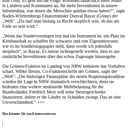
ums Geld. Es geht um die Frage: Kommen tatsächlich mehr Mittel
in Ländern und Kommunen an, für mehr Investitionen in unsere
Infrastruktur, von denen die Menschen spürbar etwas haben?“, sagte
Baden-Württembergs Finanzminister Danyal Bayaz (Grüne) der
„Welt“. „Da darf man bislang zu Recht skeptisch sein, ob das am
Ende so sein wird.“
„Wenn das Sondervermögen erst mal ein Instrument ist, um Platz im
Kernhaushalt zu schaffen für schwarze und rote Eigeninteressen,
wie es im Sondierungspapier steht, dann werde ich jedenfalls
skeptisch“, so Bayaz. Es müsse sichergestellt werden, dass es um
zusätzliche Investitionen über das schon Zugesagte hinausgehe.
Die Grünen-Fraktion im Landtag von NRW kritisierte das Vorhaben
scharf. Wibke Brems, Co-Fraktionschefin der Grünen, sagte der
„Welt“: „Die bisherigen Finanzpläne der neuen Regierungskoalition
würden die Lage in NRW dramatisch verschlechtern, denn sie
bedeuten eine weitere strukturelle Mehrbelastung für die
Bundesländer. Friedrich Merz will seine Steuergeschenke
finanzieren, indem er die Länder zu Schulden zwingt. Das ist eine
Unverschämtheit.“ +++
Das könnte Sie auch interessieren