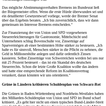
Das mögliche Abstimmungsverhalten Bremens im Bundesrat ließ
der Bürgermeister offen. Wenn die erste Hürde überwunden sei und
ein detaillierter Gesetzentwurf vorliege, werde der Bremer Senat
über das Ergebnis beraten. „Ich bin zuversichtlich, dass wir dann
gemeinsam im Interesse Bremens entscheiden.“
Zur Finanzierung der von Union und SPD vorgesehenen
Steuererleichterungen für Gastronomie, Mittelschicht und
Unternehmen schlug Bovenschulte vor, Zinserträge auf
Sparvermögen ab einer bestimmten Höhe stärker zu besteuern. „Ich
halte es für sinnvoll, Menschen stärker in die Pflicht zu nehmen, die
Geld in Millionenhöhe anlegen und dafür ordentlich Zinsen
kassieren. Selbst Zinserträge von Schwerreichen werden bei uns nur
mit 25 Prozent besteuert – das ist ein Skandal des deutschen
Steuerrechts. Schon die letzte Große Koalition wollte das ändern
und hatte eine entsprechende Reform im Koalitionsvertrag
verankert, daran könnten wir uns orientieren.“
Grüne in Ländern kritisieren Schuldenplan von Schwarz-Rot
Die Grünen in Baden-Württemberg und Nordrhein-Westfalen haben
den Milliarden-Schuldenplan von Union und SPD im Bund scharf
kritisiert. „Es geht hier nicht um einen typischen Bund-Länder-Streit