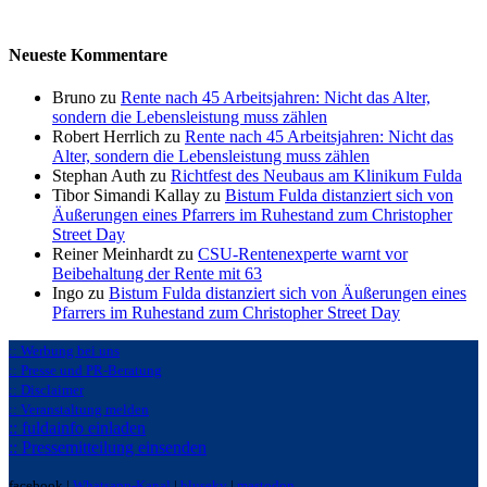
Neueste Kommentare
Bruno zu
Rente nach 45 Arbeitsjahren: Nicht das Alter,
sondern die Lebensleistung muss zählen
Robert Herrlich zu
Rente nach 45 Arbeitsjahren: Nicht das
Alter, sondern die Lebensleistung muss zählen
Stephan Auth zu
Richtfest des Neubaus am Klinikum Fulda
Tibor Simandi Kallay zu
Bistum Fulda distanziert sich von
Äußerungen eines Pfarrers im Ruhestand zum Christopher
Street Day
Reiner Meinhardt zu
CSU-Rentenexperte warnt vor
Beibehaltung der Rente mit 63
Ingo zu
Bistum Fulda distanziert sich von Äußerungen eines
Pfarrers im Ruhestand zum Christopher Street Day
:: Werbung bei uns
:: Presse und PR-Beratung
:: Disclaimer
:: Veranstaltung melden
:: fuldainfo einladen
:: Pressemitteilung einsenden
facebook |
Whatsapp-Kanal
|
bluseky
|
mastodon