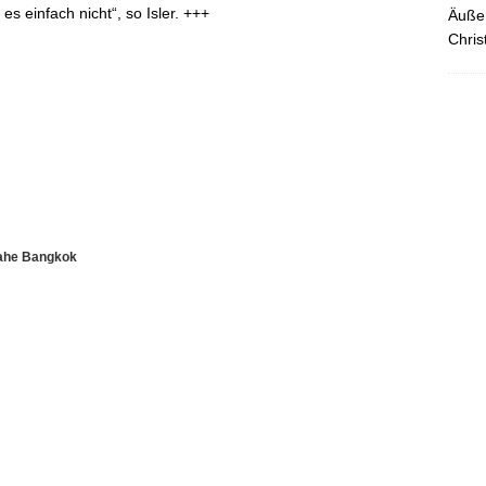
es einfach nicht“, so Isler. +++
Äußer
Chris
nahe Bangkok