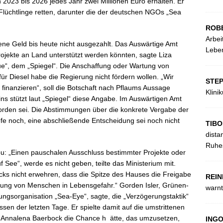
 2023 bis 2026 jedes Jahr zwei Millionen Euro erhalten. Er
r Flüchtlinge retten, darunter die der deutschen NGOs „Sea
ROB
Arbei
ne Geld bis heute nicht ausgezahlt. Das Auswärtige Amt
Leben
Projekte an Land unterstützt werden könnten, sagte Liza
ue“, dem „Spiegel“. Die Anschaffung oder Wartung von
für Diesel habe die Regierung nicht fördern wollen. „Wir
STE
u finanzieren“, soll die Botschaft nach Pflaums Aussage
Klini
ins stützt laut „Spiegel“ diese Angabe. Im Auswärtigen Amt
worden sei. Die Abstimmungen über die konkrete Vergabe der
efe noch, eine abschließende Entscheidung sei noch nicht
TIBO
dista
Ruhes
bu: „Einen pauschalen Ausschluss bestimmter Projekte oder
ee“, werde es nicht geben, teilte das Ministerium mit.
ucks nicht erwehren, dass die Spitze des Hauses die Freigabe
REIN
ttung von Menschen in Lebensgefahr.“ Gorden Isler, Grünen-
warnt
ungsorganisation „Sea-Eye“, sagte, die „Verzögerungstaktik“
en der letzten Tage. Er spielte damit auf die umstrittenen
wo Annalena Baerbock die Chance h ätte, das umzusetzen,
ING