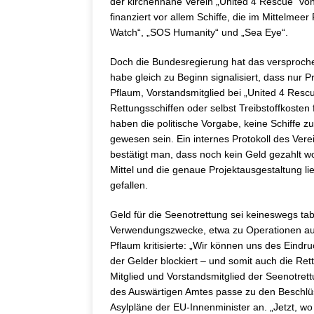
der kirchennahe Verein „United 4 Rescue“ von
finanziert vor allem Schiffe, die im Mittelmee
Watch“, „SOS Humanity“ und „Sea Eye“.
Doch die Bundesregierung hat das versproche
habe gleich zu Beginn signalisiert, dass nur 
Pflaum, Vorstandsmitglied bei „United 4 Resc
Rettungsschiffen oder selbst Treibstoffkosten 
haben die politische Vorgabe, keine Schiffe z
gewesen sein. Ein internes Protokoll des Vere
bestätigt man, dass noch kein Geld gezahlt 
Mittel und die genaue Projektausgestaltung li
gefallen.
Geld für die Seenotrettung sei keineswegs ta
Verwendungszwecke, etwa zu Operationen auf S
Pflaum kritisierte: „Wir können uns des Eindr
der Gelder blockiert – und somit auch die Re
Mitglied und Vorstandsmitglied der Seenotrett
des Auswärtigen Amtes passe zu den Beschlüss
Asylpläne der EU-Innenminister an. „Jetzt, 