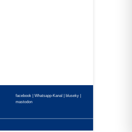
facebook |
Whatsapp-Kanal
|
bluseky
|
mastodon