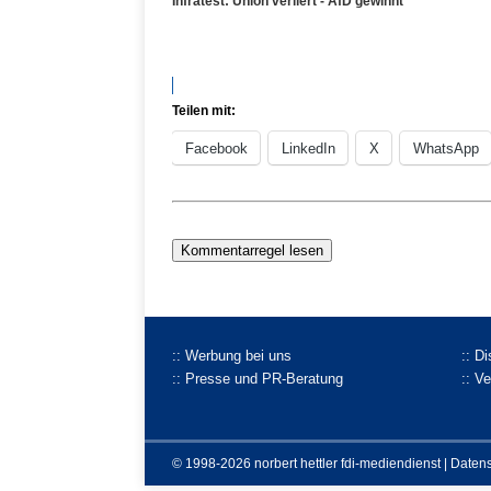
Infratest: Union verliert - AfD gewinnt
Teilen mit:
Facebook
LinkedIn
X
WhatsApp
Kommentarregel lesen
:: Werbung bei uns
:: D
:: Presse und PR-Beratung
:: V
© 1998-2026 norbert hettler
fdi-mediendienst
|
Daten