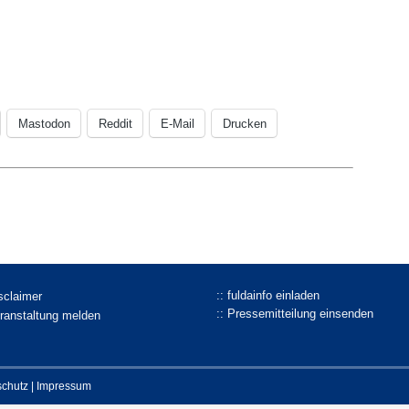
Mastodon
Reddit
E-Mail
Drucken
:: fuldainfo einladen
isclaimer
:: Pressemitteilung einsenden
eranstaltung melden
schutz
|
Impressum