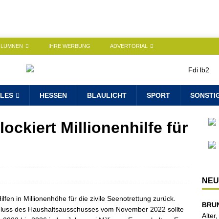
OLUMNEN
IHRE WERBUNG
ADVERTORIAL
LES
HESSEN
BLAULICHT
SPORT
SONSTI
ockiert Millionenhilfe für
NEU
fen in Millionenhöhe für die zivile Seenotrettung zurück.
BRU
chluss des Haushaltsausschusses vom November 2022 sollte
Alter