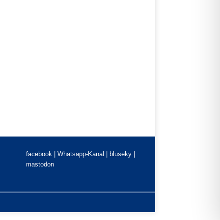
facebook |
Whatsapp-Kanal
|
bluseky
|
mastodon