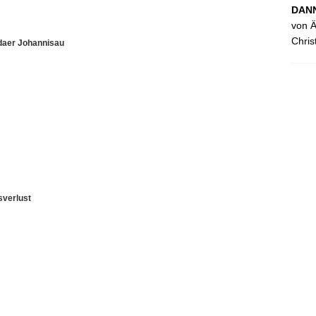
DANN
von Ä
Chris
ldaer Johannisau
sverlust