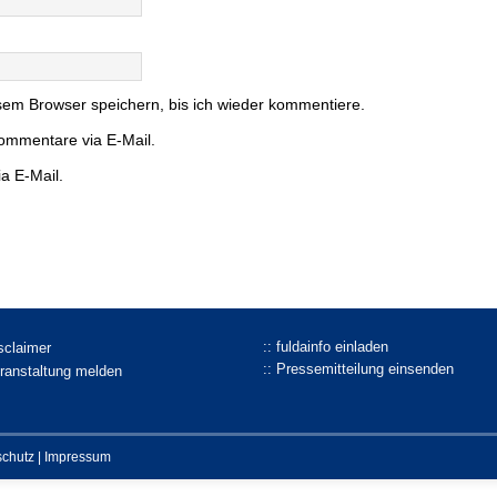
em Browser speichern, bis ich wieder kommentiere.
ommentare via E-Mail.
a E-Mail.
:: fuldainfo einladen
isclaimer
:: Pressemitteilung einsenden
eranstaltung melden
schutz
|
Impressum