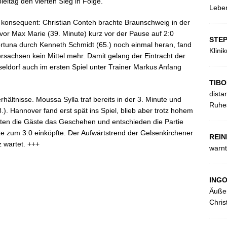
eltag den vierten Sieg in Folge.
Leben
 konsequent: Christian Conteh brachte Braunschweig in der
vor Max Marie (39. Minute) kurz vor der Pause auf 2:0
STE
tuna durch Kenneth Schmidt (65.) noch einmal heran, fand
Klini
sachsen kein Mittel mehr. Damit gelang der Eintracht der
seldorf auch im ersten Spiel unter Trainer Markus Anfang
TIBO
dista
hältnisse. Moussa Sylla traf bereits in der 3. Minute und
Ruhes
.). Hannover fand erst spät ins Spiel, blieb aber trotz hohem
erten die Gäste das Geschehen und entschieden die Partie
ute zum 3:0 einköpfte. Der Aufwärtstrend der Gelsenkirchener
REIN
z wartet. +++
warnt
ING
Äußer
Chris