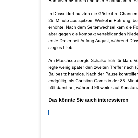
Hannover 96 durch und feierte damit am 9. Spi
In Düsseldorf nutzten die Gäste ihre Chancen
25. Minute aus spitzem Winkel in Führung, be
erhöhte. Nach dem Seitenwechsel kam die For
aber gegen die kompakt verteidigenden Nieder
erste Dreier seit Anfang August, während Düs
sieglos blieb.
Am Maschsee sorgte Schalke früh für klare Ver
legte wenig später den zweiten Treffer nach (8
Ballbesitz harmlos. Nach der Pause kontrolli
endgültig, als Christian Gomis in der 85. Min
hält damit an, während 96 weiter auf Konstan
Das könnte Sie auch interessieren