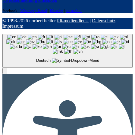
:: Pressemitteilung einsenden
facebook |
Whatsapp-Kanal
|
bluseky
|
mastodon
© 1998-2026 norbert hettler
fdi-mediendienst
|
Datenschutz
|
Impressum
Deutsch