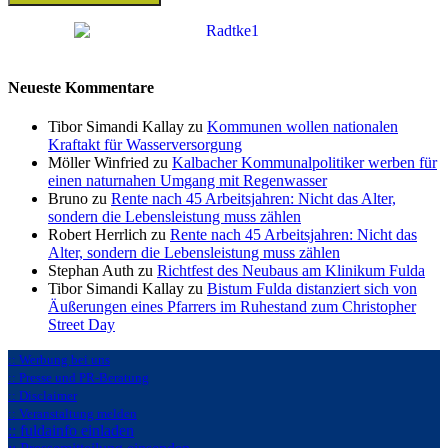
Neueste Kommentare
Tibor Simandi Kallay zu
Kommunen wollen nationalen
Kraftakt für Wasserversorgung
Möller Winfried zu
Kalbacher Kommunalpolitiker werben für
einen naturnahen Umgang mit Regenwasser
Bruno zu
Rente nach 45 Arbeitsjahren: Nicht das Alter,
sondern die Lebensleistung muss zählen
Robert Herrlich zu
Rente nach 45 Arbeitsjahren: Nicht das
Alter, sondern die Lebensleistung muss zählen
Stephan Auth zu
Richtfest des Neubaus am Klinikum Fulda
Tibor Simandi Kallay zu
Bistum Fulda distanziert sich von
Äußerungen eines Pfarrers im Ruhestand zum Christopher
Street Day
:: Werbung bei uns
:: Presse und PR-Beratung
:: Disclaimer
:: Veranstaltung melden
:: fuldainfo einladen