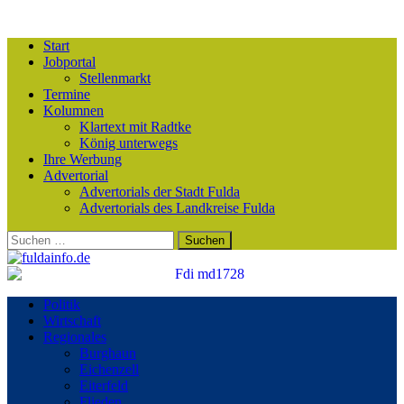
Start
Jobportal
Stellenmarkt
Termine
Kolumnen
Klartext mit Radtke
König unterwegs
Ihre Werbung
Advertorial
Advertorials der Stadt Fulda
Advertorials des Landkreise Fulda
Suchen
nach:
Politik
Wirtschaft
Regionales
Burghaun
Eichenzell
Eiterfeld
Flieden