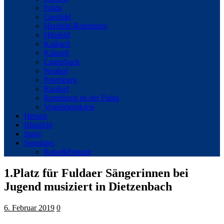
Fulda
Gersfeld
Hersfeld-Rotenburg
Hünfeld
Kalbach
Künzell
Lauterbach
Neuhof
Petersberg
Rasdorf
Rotenburg an der Fulda
Vogelsbergkreis
Hessen
Blaulicht
Sport
Sonstiges
Reise&Freizeit
1.Platz für Fuldaer Sängerinnen bei
Jugend musiziert in Dietzenbach
6. Februar 2019
0