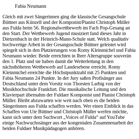
Fabia Neumann
Gleich mit zwei Sängerinnen ging die klassische Gesangschule
Büttner aus Künzell und der Komponist/Pianist Christoph Müller
aus Fulda beim 56. Regionalwettbewerb im Fach Pop-Gesang an
den Start. Der Wettbewerb Jugend musiziert fand dieses Jahr in
Dietzenbach in der Heinrich-Mann-Schule statt. Welch qualitativ
hochwertige Arbeit in der Gesangsschule Büttner geleistet wird
spiegelt sich in den Platzierungen von Romy Kleinmichel und Fabia
Neumann wieder. Beide erreichten in Ihrer Altersgruppe souverän
den 1. Platz und sie haben damit die Weiterleitung in den
nächsthöheren Wettbewerb auf Landesebene erreicht. Romy
Kleinmichel erreichte die Höchstpunktzahl mit 25 Punkten und
Fabia Neumann 24 Punkte. In der Jury saßen Profisänger aus
Deutschland unter dem Vorsitz von Thorsten Larbig von der
Musikhochschule Frankfurt. Die musikalische Leitung und den
Klavierpart übernahm der Fuldaer Komponist und Pianist Christoph
Müller. Bleibt abzuwarten wie weit nach oben es die beiden
Sängerinnen aus Fulda schaffen werden. Wer einen Einblick in das
Schaffen von Ute Büttner und Christoph Müller werfen möchte,
kann sich unter dem Suchwort „Voices of Fulda“ auf YouTube
einige Nachwuchssänger aus der kongenialen Zusammenarbeit der
beiden Fuldaer Musikpädagogen anhören.